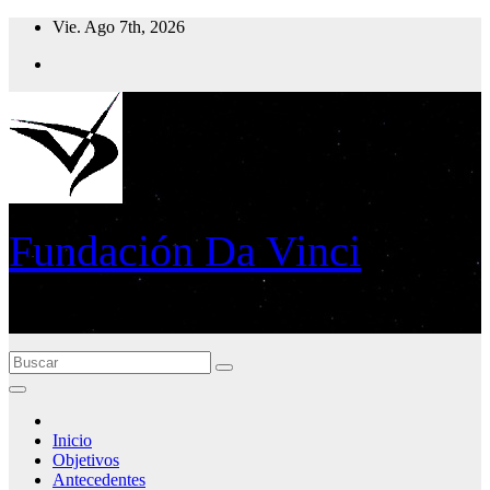
Ir
Vie. Ago 7th, 2026
al
contenido
Fundación Da Vinci
Educación en Ciencias y Tecnologías - Campus Tecnologico
Andino (IECyTA)
Inicio
Objetivos
Antecedentes