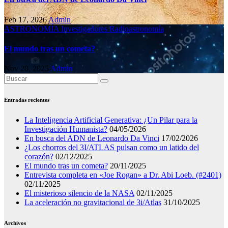
Feb 17, 2026
Admin
ASTRONOMÍA
Investigadores
Radioastronomía
El mundo tras un cometa?
Nov 20, 2025
Admin
Entradas recientes
La Inteligencia Artificial Generativa: ¿Un Pilar para la
Investigación Humanista?
04/05/2026
En busca del ADN de Leonardo Da Vinci
17/02/2026
¿Los chorros del 3I/ATLAS pulsan como un latido del
corazón?
02/12/2025
El mundo tras un cometa?
20/11/2025
Entrevista completa en «Joe Rogan» a Dr. Abi Loeb. (#2401)
02/11/2025
El misterioso silencio de la NASA
02/11/2025
La aceleración no gravitacional de 3i/Atlas
31/10/2025
Archivos