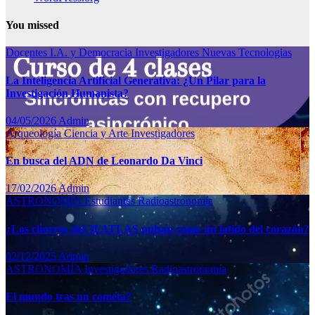
You missed
Docentes
I.A. y Democracia
Investigadores
Nuevas Tecnologias
La Inteligencia Artificial Generativa: ¿Un Pilar para la
Investigación Humanista?
04/05/2026
Admin
Arqueología
Ciencia y Arte
Investigadores
En busca del ADN de Leonardo Da Vinci
17/02/2026
Admin
ASTRONOMÍA
Estudiantes
Radioastronomía
¿Los chorros del 3I/ATLAS pulsan como un latido del corazón?
02/12/2025
Admin
ASTRONOMÍA
Investigadores
Radioastronomía
El mundo tras un cometa?