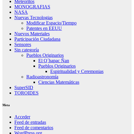
Meteoritos
MONOGRAFIAS
NASA
Nuevas Tecnologias
Modificar Espacio/Tiempo
Patentes en EEUU
Nuevos Materiales
Participación Ciudadana
Sensores
Sin categoría
Pueblos Originarios
El Q´hapac Ñan
Pueblos Originarios
Espiritualidad y Ceremonias
Radioastronomía
Ciencias Matemáticas
SuperSID
TOROIDES
Meta
Acceder
Feed de entradas
Feed de comentarios
WordPress.org